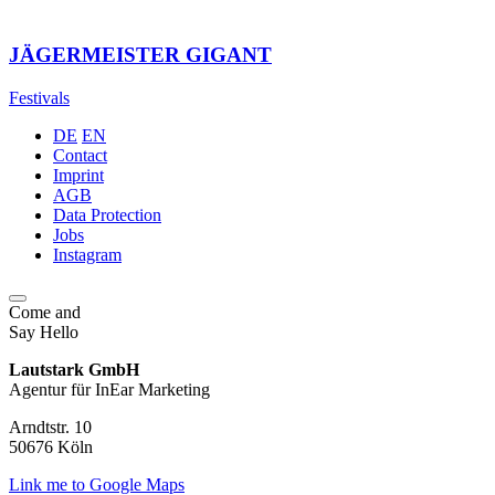
JÄGERMEISTER GIGANT
Festivals
DE
EN
Contact
Imprint
AGB
Data Protection
Jobs
Instagram
Come and
Say Hello
Lautstark GmbH
Agentur für InEar Marketing
Arndtstr. 10
50676 Köln
Link me to Google Maps