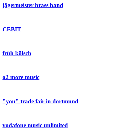
jägermeister brass band
CEBIT
früh kölsch
o2 more music
"you" trade fair in dortmund
vodafone music unlimited