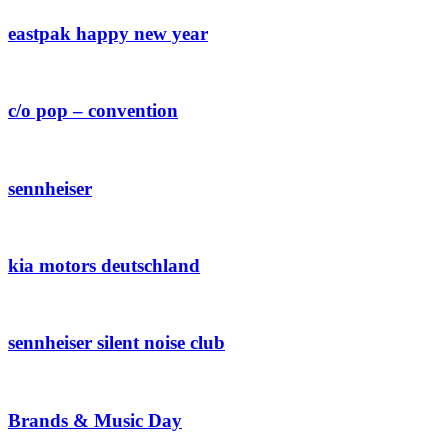
eastpak happy new year
c/o pop – convention
sennheiser
kia motors deutschland
sennheiser silent noise club
Brands & Music Day