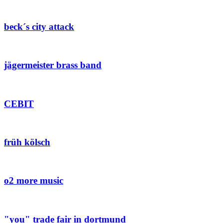
beck´s city attack
jägermeister brass band
CEBIT
früh kölsch
o2 more music
"you" trade fair in dortmund